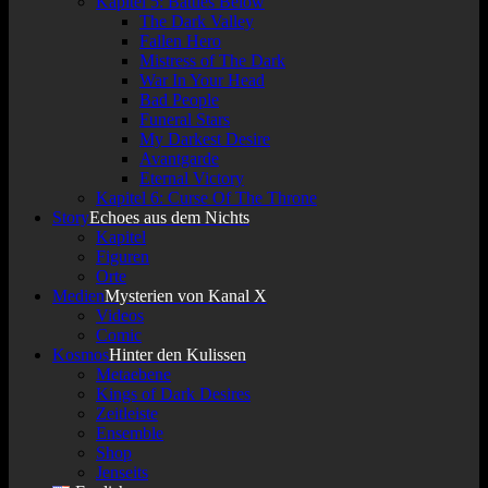
Kapitel 5: Battles Below
The Dark Valley
Fallen Hero
Mistress of The Dark
War In Your Head
Bad People
Funeral Stars
My Darkest Desire
Avantgarde
Eternal Victory
Kapitel 6: Curse Of The Throne
Story
Echoes aus dem Nichts
Kapitel
Figuren
Orte
Medien
Mysterien von Kanal X
Videos
Comic
Kosmos
Hinter den Kulissen
Metaebene
Kings of Dark Desires
Zeitleiste
Ensemble
Shop
Jenseits