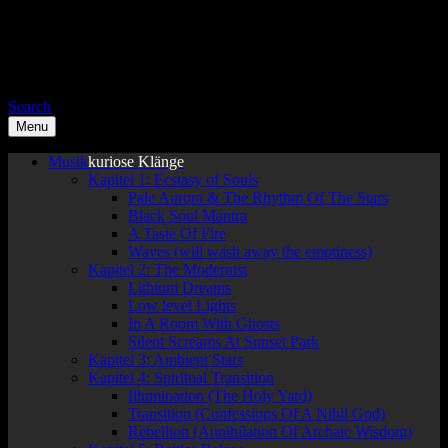
Search
Menu
Musik
kuriose Klänge
Kapitel 1: Ecstasy of Souls
Pale Aurora & The Rhythm Of The Stars
Black Soul Mantra
A Taste Of Fire
Waves (will wash away the emptiness)
Kapitel 2: The Modernist
Lithium Dreams
Low level Lights
In A Room With Ghosts
Silent Screams At Sunset Park
Kapitel 3: Ambient Stars
Kapitel 4: Spiritual Transition
Illumination (The Holy Yard)
Transition (Confessions Of A Nihil God)
Rebellion (Annihilation Of Archaic Wisdom)