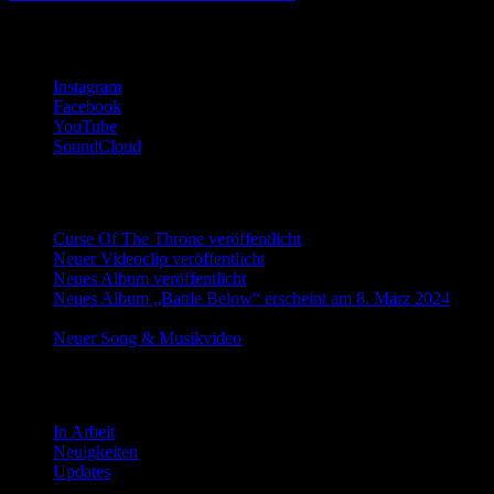
Soziale Medien
Instagram
Facebook
YouTube
SoundCloud
Neueste Beiträge
Curse Of The Throne veröffentlicht
17 Feb. 2026
Neuer Videoclip veröffentlicht
26 Jan. 2026
Neues Album veröffentlicht
8 März 2024
Neues Album „Battle Below“ erscheint am 8. März 2024
17
Feb. 2024
Neuer Song & Musikvideo
15 Dez. 2023
Kategorien
In Arbeit
Neuigkeiten
Updates